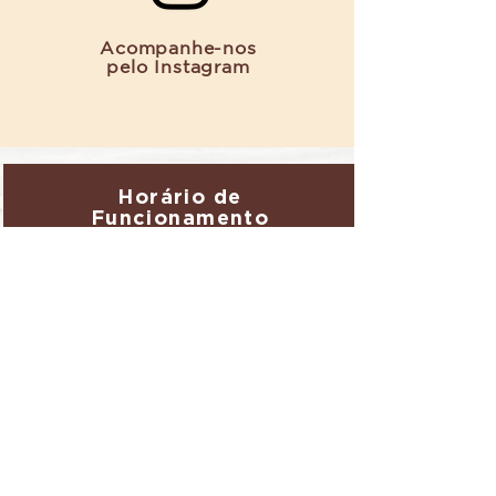
Acompanhe-nos
pelo Instagram
Horário de
Funcionamento
Todos os dias
de 07h às 19h
Localização
Rodovia Fernão Dias, BR 381.
Km 690 + 800 metros.
Pista Norte
Município de Lavras/MG.
Fazenda
Comodoro